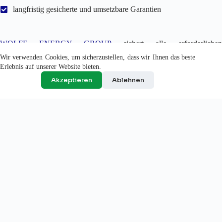
langfristig gesicherte und umsetzbare Garantien
WOLFF ENERGY GROUP
sichert alle erforderliche
Dienstleistungen zur erfolgreichen Durchführung vollständig,
Wir verwenden Cookies, um sicherzustellen, dass wir Ihnen das beste
zuverlässig und in hoher Qualität ab. In allen Bereichen, von der
Erlebnis auf unserer Website bieten.
Beratung, über die Finanzierung und die Projektierung bis hin zur
Versicherung und Verwaltung der PV-Anlage haben unsere
Akzeptieren
Ablehnen
Spezialisten eine besonders hohe Kompetenz.
Wir möchten nur zufriedene Kunden, die uns und unsere Leistungen
auch empfehlen können.
Sie haben weitere Fragen?
Ich interessiere mich für:
Beratung
Speicher
Investition
PV-Anlagen